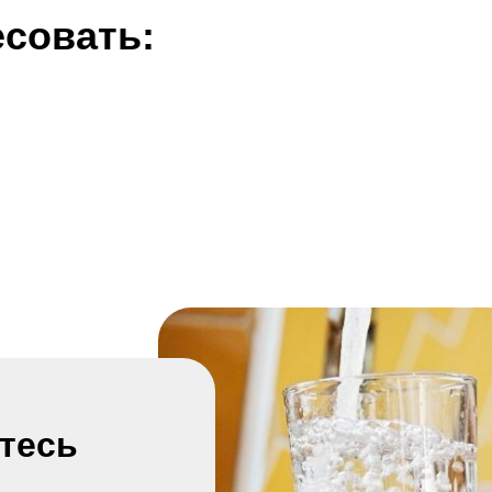
есовать:
тесь