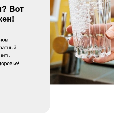
ы? Вот
жен!
тном
братный
шить
доровье!