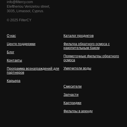
info@filtercy.com
Eleftheriou Venizelou street,
3035, Limassol, Cyprus.
© 2025 FilterCY
О нас
Каталог продуктов
Центр поддержки
Фильтра обратного осмоса с
накопительным баком
Блог
Прямоточные фильтры обратного
осмоса
Контакты
Умягчители воды
Программа вознаграждений для
партнеров
Карьера
Смесители
Запчасти
Картриджи
Фильтры в аренду