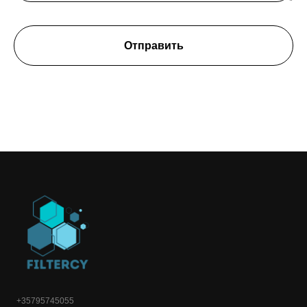
Отправить
+35795745055