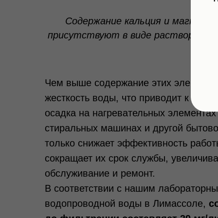
Содержание кальция и магния 
присутствуют в виде растворенных
Чем выше содержание этих элементо
жесткость воды, что приводит к обра
осадка на нагревательных элементах 
стиральных машинах и другой бытово
только снижает эффективность работы
сокращает их срок службы, увеличива
обслуживание и ремонт.
В соответствии с нашим лабораторн
водопроводной воды в Лимассоле,
с