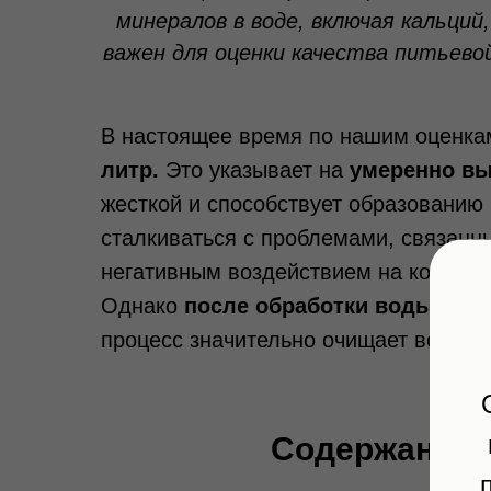
минералов в воде, включая кальци
важен для оценки качества питьевой
В настоящее время по нашим оценк
литр.
Это указывает на
умеренно в
жесткой и способствует образованию
сталкиваться с проблемами, связанн
негативным воздействием на кожу и 
Однако
после обработки воды мет
процесс значительно очищает воду, п
Содержание к