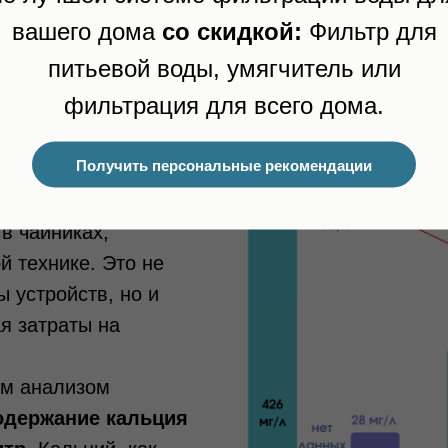
вашего дома
со скидкой:
Фильтр для
— это ключевые параметры, определяющие жес
питьевой воды, умягчитель или
 солей (карбонатов, сульфатов и хлоридов), 
на образование накипи.
фильтрация для всего дома.
Получить персональные рекомендации
в, тем выше
зованию твердого
в чайниках,
й технике. Это не
 устройств, но и
я затраты на
ым анализом
одержание кальция