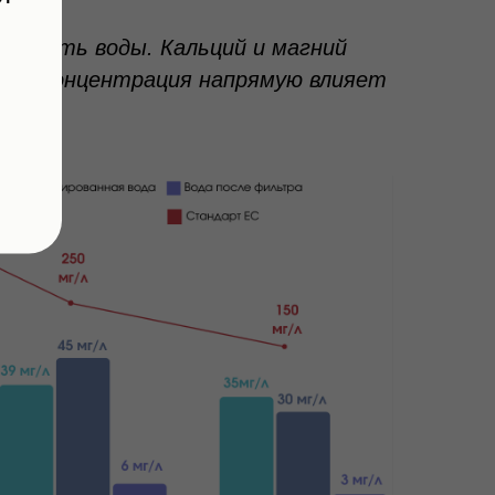
ткость воды. Кальций и магний
и их концентрация напрямую влияет