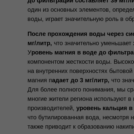
до фильтрации составляет 39 мг/ли
один из основных элементов, опреде
воды, играет значительную роль в об
После прохождения воды через си
мг/литр,
что значительно уменьшает 
У
ровень магния в воде до фильтра
компонентом жесткости воды. Высоко
на внутренних поверхностях бытовой 
магния п
адает до 3 мг/литр,
что знач
Для более полного понимания, мы ср
многие жители региона используют в
производителей,
уровень кальция в 
что бутилированная вода, несмотря н
также приводит к образованию накип