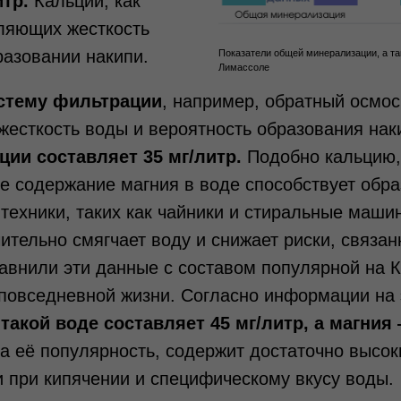
тр.
Кальций, как
ляющих жесткость
разовании накипи.
Показатели общей минерализации, а та
Лимассоле
стему фильтрации
, например, обратный осмос
жесткость воды и вероятность образования нак
ции составляет 35 мг/литр.
Подобно кальцию,
е содержание магния в воде способствует об
техники, таких как чайники и стиральные маши
ительно смягчает воду и снижает риски, связан
авнили эти данные с составом популярной на 
 повседневной жизни. Согласно информации на 
такой воде составляет 45 мг/литр, а магния
а её популярность, содержит достаточно высок
и при кипячении и специфическому вкусу воды.