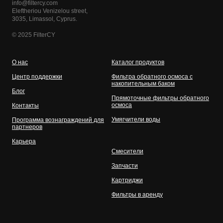
info@filtercy.com
Eleftheriou Venizelou street,
3035, Limassol, Cyprus.
© 2025 FilterCY
О нас
Каталог продуктов
Центр поддержки
Фильтра обратного осмоса с
накопительным баком
Блог
Прямоточные фильтры обратного
осмоса
Контакты
Умягчители воды
Программа вознаграждений для
партнеров
Карьера
Смесители
Запчасти
Картриджи
Фильтры в аренду