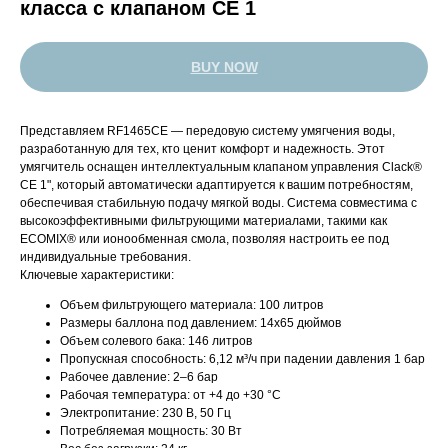
класса с клапаном CE 1
BUY NOW
Представляем RF1465CE — передовую систему умягчения воды,
разработанную для тех, кто ценит комфорт и надежность. Этот
умягчитель оснащен интеллектуальным клапаном управления Clack®
CE 1", который автоматически адаптируется к вашим потребностям,
обеспечивая стабильную подачу мягкой воды. Система совместима с
высокоэффективными фильтрующими материалами, такими как
ECOMIX® или ионообменная смола, позволяя настроить ее под
индивидуальные требования.
Ключевые характеристики:
Объем фильтрующего материала: 100 литров​
Размеры баллона под давлением: 14x65 дюймов​
Объем солевого бака: 146 литров​
Пропускная способность: 6,12 м³/ч при падении давления 1 бар​
Рабочее давление: 2–6 бар​
Рабочая температура: от +4 до +30 °C​
Электропитание: 230 В, 50 Гц​
Потребляемая мощность: 30 Вт​