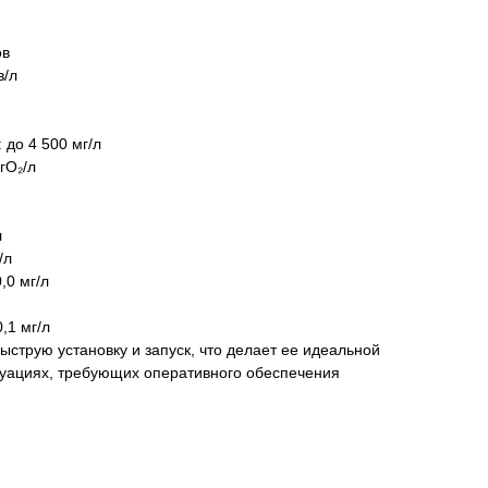
в​
/л​
до 4 500 мг/л​
О₂/л​
​
л​
0 мг/л​
1 мг/л​
струю установку и запуск, что делает ее идеальной
туациях, требующих оперативного обеспечения