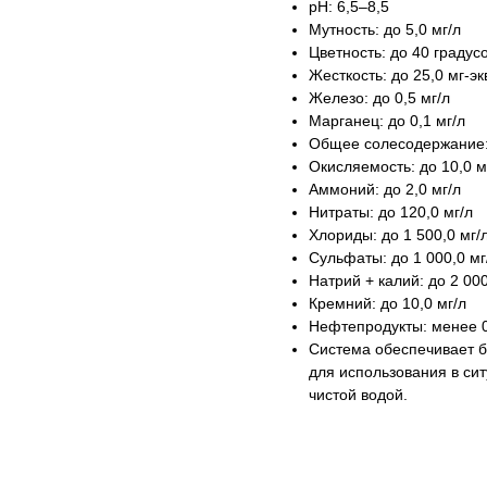
pH: 6,5–8,5​
Мутность: до 5,0 мг/л​
Цветность: до 40 градусо
Жесткость: до 25,0 мг-экв
Железо: до 0,5 мг/л​
Марганец: до 0,1 мг/л​
Общее солесодержание: 
Окисляемость: до 10,0 мг
Аммоний: до 2,0 мг/л​
Нитраты: до 120,0 мг/л​
Хлориды: до 1 500,0 мг/л
Сульфаты: до 1 000,0 мг/
Натрий + калий: до 2 000,
Кремний: до 10,0 мг/л​
Нефтепродукты: менее 0,
Система обеспечивает бы
для использования в си
чистой водой.