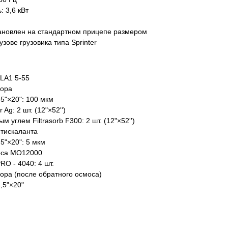
3,6 кВт​
ановлен на стандартном прицепе размером
зове грузовика типа Sprinter​
LA1 5-55​
лора
"×20": 100 мкм​
Ag: 2 шт. (12"×52'')​
 углем Filtrasorb F300: 2 шт. (12"×52'')​
тискаланта
"×20": 5 мкм​
оса МО12000
 - 4040: 4 шт.​
ора (после обратного осмоса)
,5"×20"